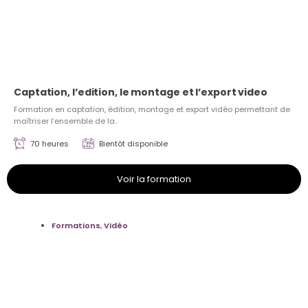
Captation, l’edition, le montage et l’export video
Formation en captation, édition, montage et export vidéo permettant de
maîtriser l’ensemble de la..
70 heures
Bientôt disponible
Voir la formation
Formations
,
Vidéo