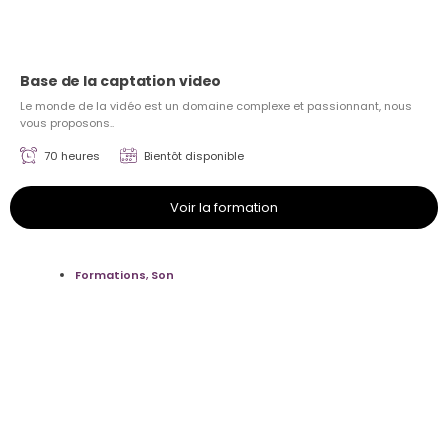
Base de la captation video
Le monde de la vidéo est un domaine complexe et passionnant, nous
vous proposons..
70 heures
Bientôt disponible
Voir la formation
Formations
,
Son