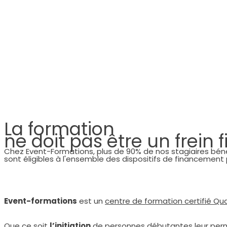
La formation
ne doit pas être un frein 
Chez Event-Formations, plus de 90% de nos stagiaires bénéfi
sont éligibles à l'ensemble des dispositifs de financement p
Event-formations
est un
centre de formation certifié Qua
Que ce soit
l’initiation
de personnes débutantes leur permet