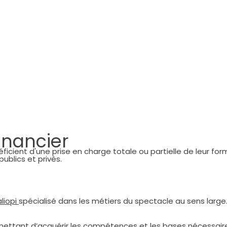
financier
cient d'une prise en charge totale ou partielle de leur form
ublics et privés.
liopi
spécialisé dans les métiers du spectacle au sens large
tant d’acquérir les compétences et les bases nécessaires p