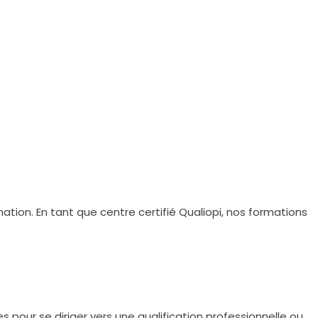
ation. En tant que centre certifié Qualiopi, nos formations
.
our se diriger vers une qualification professionnelle ou