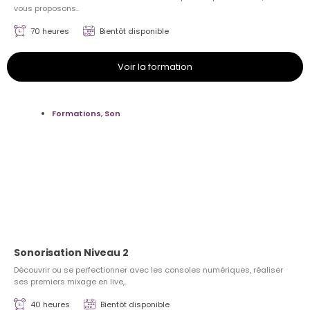
vous proposons..
70 heures
Bientôt disponible
Voir la formation
Formations
,
Son
Sonorisation Niveau 2
Découvrir ou se perfectionner avec les consoles numériques, réaliser
ses premiers mixage en live,..
40 heures
Bientôt disponible