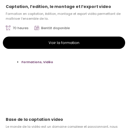
Captation, l’edition, le montage et l’export video
Formation en captation, édition, montage et export vidéo permettant de
maîtriser l’ensemble de la..
70 heures
Bientôt disponible
Voir la formation
Formations
,
Vidéo
Base de la captation video
Le monde de la vidéo est un domaine complexe et passionnant, nous