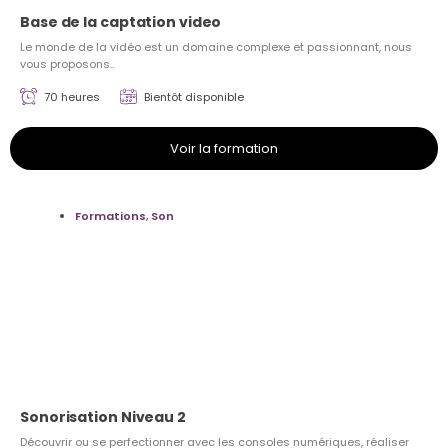
Base de la captation video
Le monde de la vidéo est un domaine complexe et passionnant, nous
vous proposons..
70 heures
Bientôt disponible
Voir la formation
Formations
,
Son
Sonorisation Niveau 2
Découvrir ou se perfectionner avec les consoles numériques, réaliser