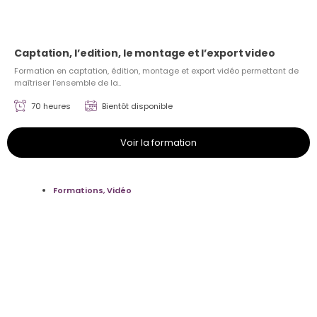
Captation, l’edition, le montage et l’export video
Formation en captation, édition, montage et export vidéo permettant de
maîtriser l’ensemble de la..
70 heures
Bientôt disponible
Voir la formation
Formations
,
Vidéo