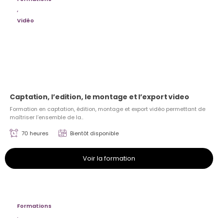
,
Vidéo
Captation, l’edition, le montage et l’export video
Formation en captation, édition, montage et export vidéo permettant de
maîtriser l’ensemble de la..
70 heures
Bientôt disponible
Voir la formation
Formations
,