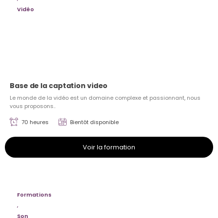
Vidéo
Base de la captation video
Le monde de la vidéo est un domaine complexe et passionnant, nous
vous proposons..
70 heures
Bientôt disponible
Voir la formation
Formations
,
Son