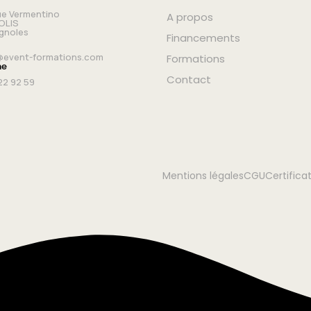
ue Vermentino
A propos
OLIS
ignoles
Financements
event-formations.com
Formations
ne
Contact
22 92 59
Mentions légales
CGU
Certifica