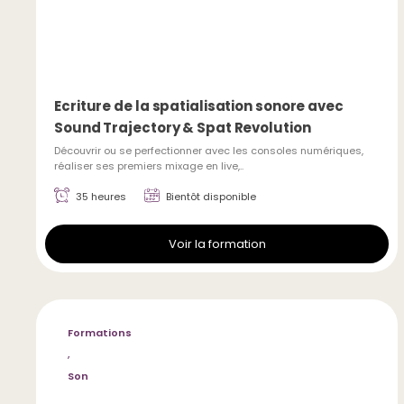
Ecriture de la spatialisation sonore avec
Sound Trajectory & Spat Revolution
Découvrir ou se perfectionner avec les consoles numériques,
réaliser ses premiers mixage en live,..
35 heures
Bientôt disponible
Voir la formation
Formations
,
Son