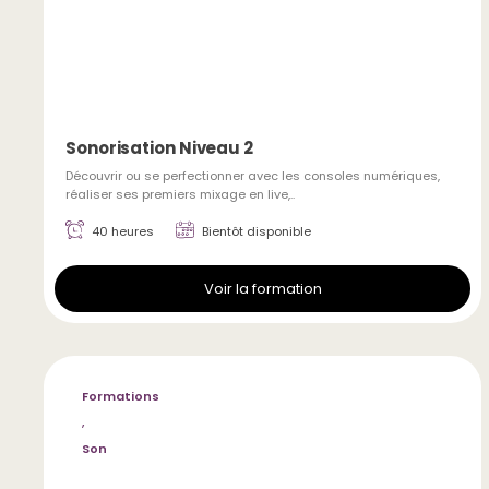
Sonorisation Niveau 2
Découvrir ou se perfectionner avec les consoles numériques,
réaliser ses premiers mixage en live,..
40 heures
Bientôt disponible
Voir la formation
Formations
,
Son