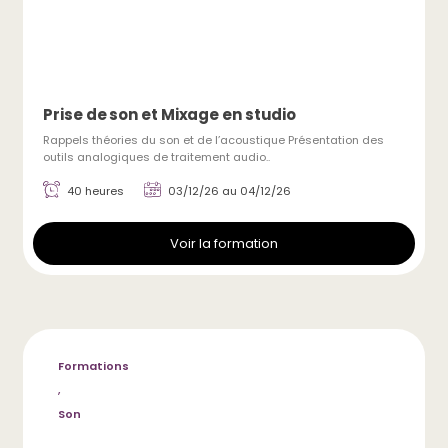
Prise de son et Mixage en studio
Rappels théories du son et de l’acoustique Présentation des
outils analogiques de traitement audio..
40 heures
03/12/26 au 04/12/26
Voir la formation
Formations
,
Son