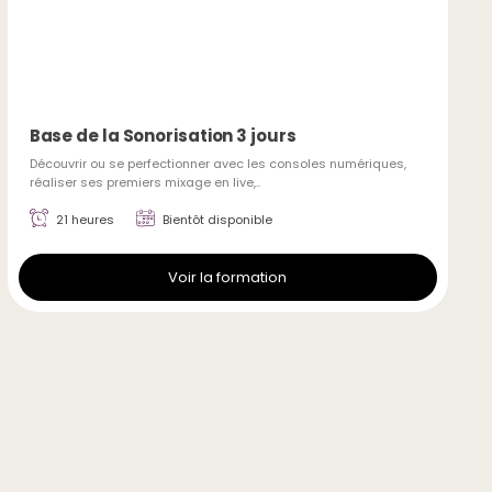
Base de la Sonorisation 3 jours
Découvrir ou se perfectionner avec les consoles numériques,
réaliser ses premiers mixage en live,..
21 heures
Bientôt disponible
Voir la formation