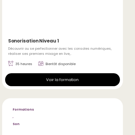
Sonorisation Niveau 1
Découvrir ou se perfectionner avec les consoles numériques,
réaliser ses premiers mixage en live,..
35 heures
Bientôt disponible
Voir la formation
Formations
,
Son