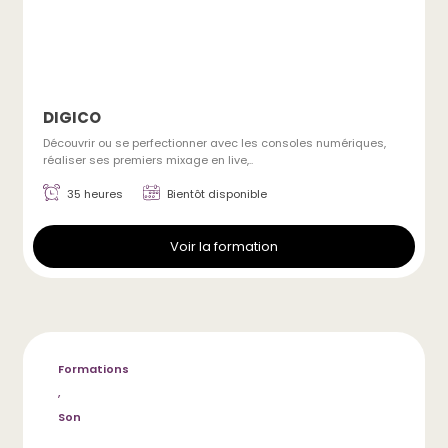
DIGICO
Découvrir ou se perfectionner avec les consoles numériques,
réaliser ses premiers mixage en live,..
35 heures
Bientôt disponible
Voir la formation
Formations
,
Son