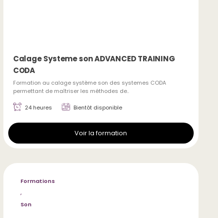
Calage Systeme son ADVANCED TRAINING
CODA
Formation au calage système son des systemes CODA
permettant de maîtriser les méthodes de..
24 heures
Bientôt disponible
Voir la formation
Formations
,
Son