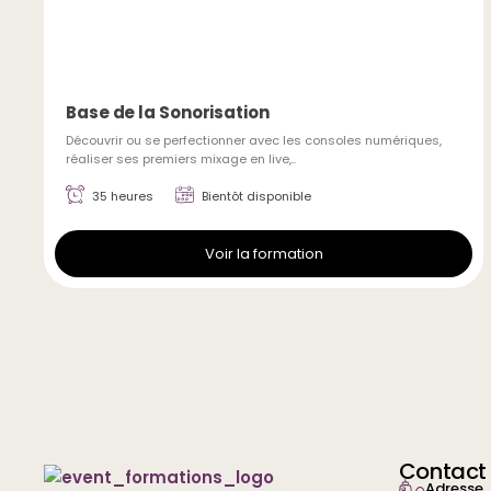
Base de la Sonorisation
Découvrir ou se perfectionner avec les consoles numériques,
réaliser ses premiers mixage en live,..
35 heures
Bientôt disponible
Voir la formation
Contact
Adresse