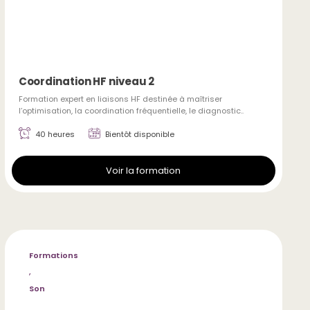
Coordination HF niveau 2
Formation expert en liaisons HF destinée à maîtriser
l’optimisation, la coordination fréquentielle, le diagnostic..
40 heures
Bientôt disponible
Voir la formation
Formations
,
Son