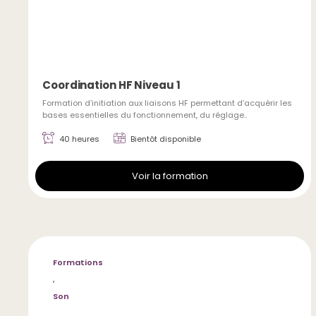
Coordination HF Niveau 1
Formation d’initiation aux liaisons HF permettant d’acquérir les
bases essentielles du fonctionnement, du réglage..
40 heures
Bientôt disponible
Voir la formation
Formations
,
Son