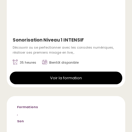
Sonorisation Niveau 1 INTENSIF
Découvrir ou se perfectionner avec les consoles numériques,
réaliser ses premiers mixage en live,..
35 heures
Bientôt disponible
Voir la formation
Formations
,
Son