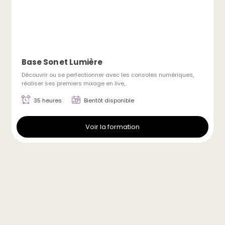
Base Son et Lumière
Découvrir ou se perfectionner avec les consoles numériques,
réaliser ses premiers mixage en live,..
35 heures
Bientôt disponible
Voir la formation