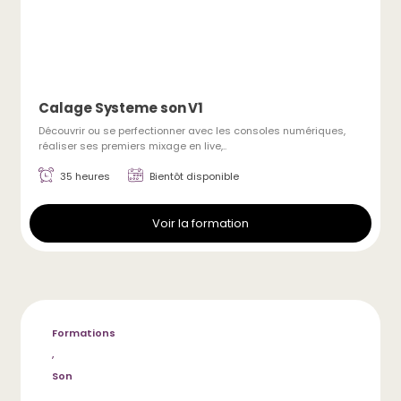
Calage Systeme son V1
Découvrir ou se perfectionner avec les consoles numériques,
réaliser ses premiers mixage en live,..
35 heures
Bientôt disponible
Voir la formation
Formations
,
Son