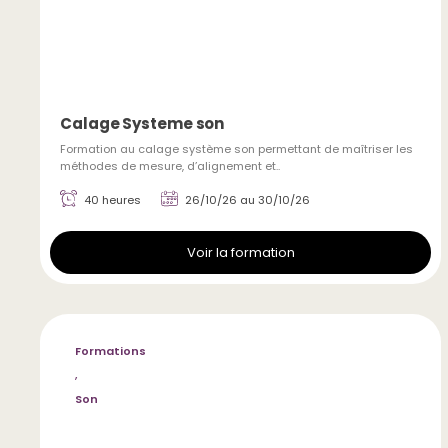
Calage Systeme son
Formation au calage système son permettant de maîtriser les
méthodes de mesure, d’alignement et..
40 heures
26/10/26 au 30/10/26
Voir la formation
Formations
,
Son