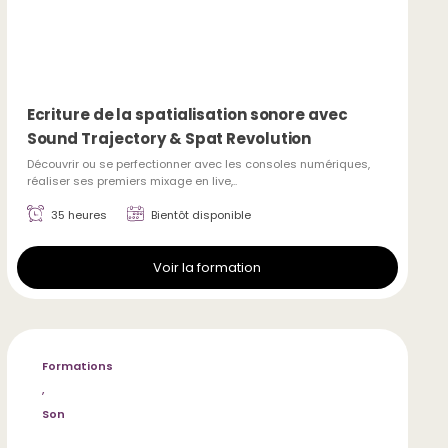
Ecriture de la spatialisation sonore avec
Sound Trajectory & Spat Revolution
Découvrir ou se perfectionner avec les consoles numériques,
réaliser ses premiers mixage en live,..
35 heures
Bientôt disponible
Voir la formation
Formations
,
Son