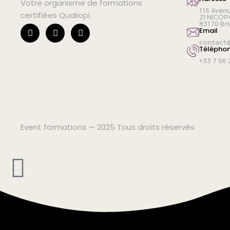
Votre organisme de formations
116 Aven
certifiées Qualiopi.
ZI NICOP
83170 Br
Email
contact@
Télépho
+33 7 56 
Event formations — 2025 Tous droits réservés