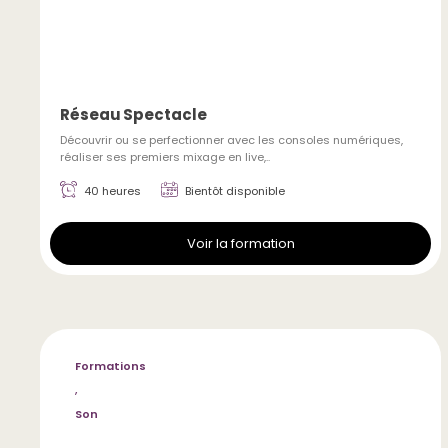
Réseau Spectacle
Découvrir ou se perfectionner avec les consoles numériques,
réaliser ses premiers mixage en live,..
40 heures
Bientôt disponible
Voir la formation
Formations
,
Son