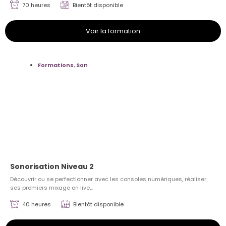
70 heures
Bientôt disponible
Voir la formation
Formations
,
Son
Sonorisation Niveau 2
Découvrir ou se perfectionner avec les consoles numériques, réaliser
ses premiers mixage en live,..
40 heures
Bientôt disponible