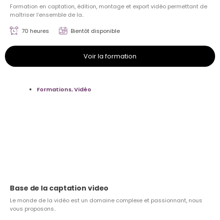
Formation en captation, édition, montage et export vidéo permettant de
maîtriser l’ensemble de la..
70 heures
Bientôt disponible
Voir la formation
Formations
,
Vidéo
Base de la captation video
Le monde de la vidéo est un domaine complexe et passionnant, nous
vous proposons..