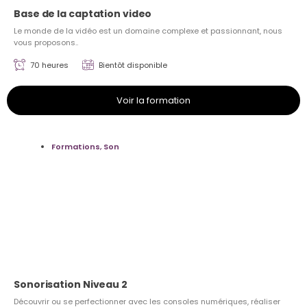
Base de la captation video
Le monde de la vidéo est un domaine complexe et passionnant, nous
vous proposons..
70 heures
Bientôt disponible
Voir la formation
Formations
,
Son
Sonorisation Niveau 2
Découvrir ou se perfectionner avec les consoles numériques, réaliser